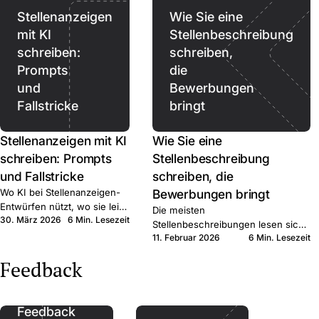
Stellenanzeigen
Wie Sie eine
mit KI
Stellenbeschreibung
schreiben:
schreiben,
Prompts
die
und
Bewerbungen
Fallstricke
bringt
Stellenanzeigen mit KI
Wie Sie eine
schreiben: Prompts
Stellenbeschreibung
und Fallstricke
schreiben, die
Wo KI bei Stellenanzeigen-
Bewerbungen bringt
Entwürfen nützt, wo sie leise
Die meisten
30. März 2026
6 Min. Lesezeit
schadet, und wo sie
Stellenbeschreibungen lesen sich
aufhören sollte. Kurzer
11. Februar 2026
6 Min. Lesezeit
wie interne HR-Notizen. Sechs
Praxisleitfaden für KMU-
konkrete Schritte, die qualifizierte
Feedback
Recruiter.
Bewerber:innen zum Klick bringen.
Feedback