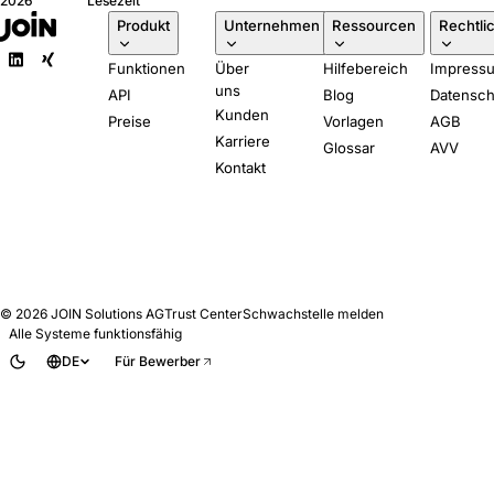
2026
Lesezeit
verlangt, in klarer
Produkt
Unternehmen
Ressourcen
Rechtli
Sprache. Fünf Fragen,
die Sie jedem ATS-
Funktionen
Über
Hilfebereich
Impress
Anbieter stellen sollten.
uns
API
Blog
Datensch
Kunden
Preise
Vorlagen
AGB
Karriere
Glossar
AVV
Kontakt
© 2026
JOIN Solutions AG
Trust Center
Schwachstelle melden
Alle Systeme funktionsfähig
DE
Für Bewerber