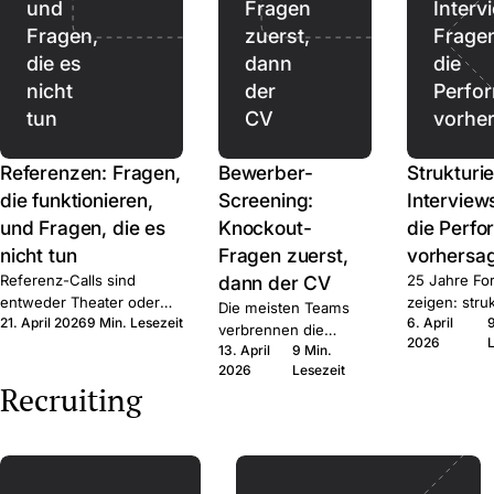
und
Fragen
Interv
Fragen,
zuerst,
Frage
die es
dann
die
nicht
der
Perfo
tun
CV
vorhe
Referenzen: Fragen,
Bewerber-
Strukturie
die funktionieren,
Screening:
Interview
und Fragen, die es
Knockout-
die Perf
nicht tun
Fragen zuerst,
vorhersa
Referenz-Calls sind
dann der CV
25 Jahre Fo
entweder Theater oder
zeigen: struk
Die meisten Teams
21. April 2026
9 Min. Lesezeit
6. April
Signal. Hier ist das Frage-
schlägt unstr
verbrennen die
2026
Set, das Signal produziert,
deutlich. D
13. April
9 Min.
falsche
der rechtliche Rahmen,
und die Frag
2026
Lesezeit
Aufmerksamkeit auf
Recruiting
und wann Sie den Call
Sprache.
den falschen CVs.
ganz auslassen.
Erst auf harte Fakten
filtern, dann echte
Zeit im qualifizierten
Pool.