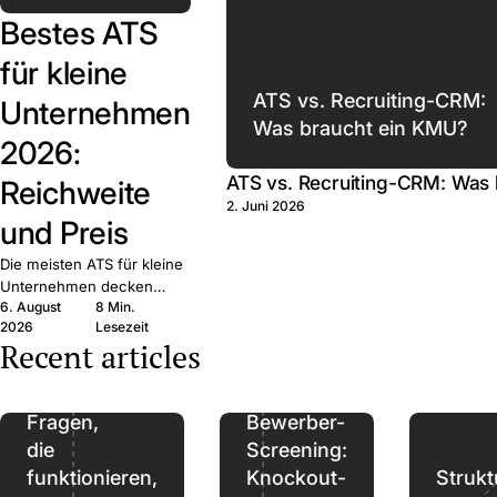
Bestes ATS
für kleine
ATS vs. Recruiting-CRM:
Unternehmen
Was braucht ein KMU?
2026:
ATS vs. Recruiting-CRM: Was
Reichweite
2. Juni 2026
und Preis
Die meisten ATS für kleine
Unternehmen decken
6. August
8 Min.
dieselben Grundfunktionen
2026
Lesezeit
ab. Entscheidend sind
Recent articles
Reichweite, Preis und
Bindung — zehn Anbieter
Referenzen:
verglichen.
Fragen,
Bewerber-
die
Screening:
funktionieren,
Knockout-
Strukt