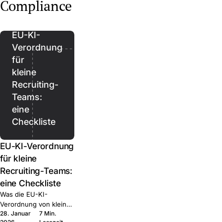
Regional, Healthcare,
up, Regional, Executive.
Compliance
Join.
Executive. Was jede
Was jede kann und wann
kann und wann Sie sie
Sie sie kombinieren.
kombinieren.
EU-KI-
Verordnung
für
kleine
Recruiting-
Teams:
eine
Checkliste
EU-KI-Verordnung
für kleine
Recruiting-Teams:
eine Checkliste
Was die EU-KI-
Verordnung von kleinen
28. Januar
7 Min.
HR-Teams tatsächlich