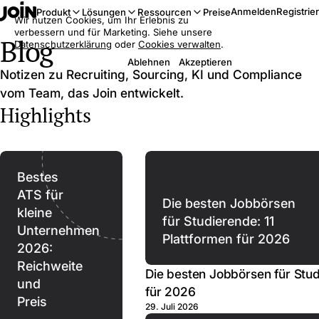
Anmelden
Registrie
Produkt
Lösungen
Ressourcen
Preise
Wir nutzen Cookies, um Ihr Erlebnis zu
verbessern und für Marketing. Siehe unsere
Blog
Datenschutzerklärung
oder
Cookies verwalten
.
Ablehnen
Akzeptieren
Notizen zu Recruiting, Sourcing, KI und Compliance
vom Team, das Join entwickelt.
Highlights
Bestes
ATS für
Die besten Jobbörsen
kleine
für Studierende: 11
Unternehmen
Plattformen für 2026
2026:
Reichweite
Die besten Jobbörsen für Stud
und
für 2026
Preis
29. Juli 2026