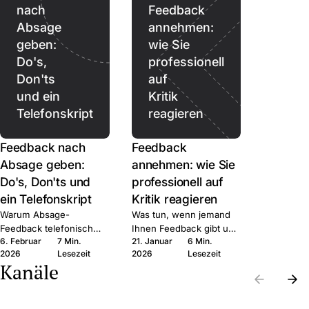
nach
Feedback
Absage
annehmen:
geben:
wie Sie
Do's,
professionell
Don'ts
auf
und ein
Kritik
Telefonskript
reagieren
Feedback nach
Feedback
Absage geben:
annehmen: wie Sie
Do's, Don'ts und
professionell auf
ein Telefonskript
Kritik reagieren
Warum Absage-
Was tun, wenn jemand
Feedback telefonisch
Ihnen Feedback gibt und
6. Februar
7 Min.
21. Januar
6 Min.
besser ist als schriftlich,
Sie innerlich auf Abwehr
2026
Lesezeit
2026
Lesezeit
was Sie sagen können,
schalten? Sechs
Kanäle
und welche Fehler nach
Schritte, mit denen Sie
AGG rechtlich teuer
das Gespräch nutzen
werden können.
statt verteidigen.
Die
Die