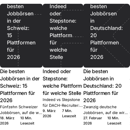
besten
Indeed
besten
Jobbörsen
oder
Jobbörsen
in der
Stepstone:
in
Schweiz:
welche
Deutschland:
15
Plattform
20
Plattformen
für
Plattformen
für
welche
für
2026
Stelle
2026
Die besten
Indeed oder
Die besten
Jobbörsen in der
Stepstone:
Jobbörsen in
Schweiz: 15
welche Plattform
Deutschland: 20
Plattformen für
für welche Stelle
Plattformen für
2026
Indeed vs Stepstone
2026
für DACH-Recruiter:
Fünfzehn Schweizer
Zwanzig deutsche
9. März
7 Min.
wo welche Plattform
Jobbörsen, auf die wir
Jobbörsen, auf die wir
2026
Lesezeit
gewinnt, der Quick-
18. März
10 Min.
27. Februar
10 Min.
bei Join multiposten.
bei Join multiposten.
Apply-Hebel und die
2026
Lesezeit
2026
Lesezeit
Generalisten, Tech,
Generalisten, Tech, Start-
Routing-Muster bei