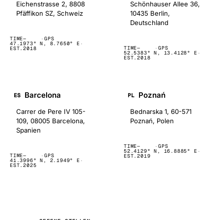
Eichenstrasse 2, 8808
Schönhauser Allee 36,
Pfäffikon SZ, Schweiz
10435 Berlin,
Deutschland
TIME
—
·
GPS
47.1973° N, 8.7650° E
·
TIME
—
·
GPS
EST.
2018
52.5383° N, 13.4128° E
·
EST.
2018
Barcelona
Poznań
ES
PL
online
online
Carrer de Pere IV 105-
Bednarska 1, 60-571
109, 08005 Barcelona,
Poznań, Polen
Spanien
TIME
—
·
GPS
52.4129° N, 16.8885° E
·
TIME
—
·
GPS
EST.
2019
41.3996° N, 2.1949° E
·
EST.
2025