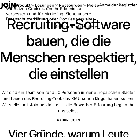
Anmelden
Registrie
Produkt
Lösungen
Ressourcen
Preise
Wir nutzen Cookies, um Ihr Erlebnis zu
verbessern und für Marketing. Siehe unsere
Recruiting-Software
Datenschutzerklärung
oder
Cookies verwalten
.
Ablehnen
Akzeptieren
bauen, die die
Menschen respektiert,
die einstellen
Wir sind ein Team von rund 50 Personen in vier europäischen Städten
und bauen das Recruiting-Tool, das KMU schon längst haben sollten.
Wir stellen mit Join bei Join ein – die Bewerber-Erfahrung beginnt bei
uns selbst.
WARUM JOIN
Vier Gründe, warum Leute