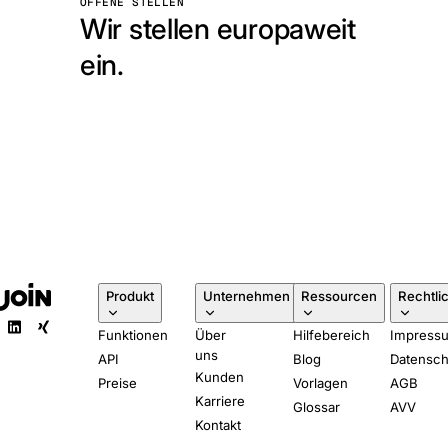
OFFENE STELLEN
Wir stellen europaweit
ein.
Produkt
Unternehmen
Ressourcen
Rechtli
Funktionen
Über
Hilfebereich
Impress
uns
API
Blog
Datensch
Kunden
Preise
Vorlagen
AGB
Karriere
Glossar
AVV
Kontakt