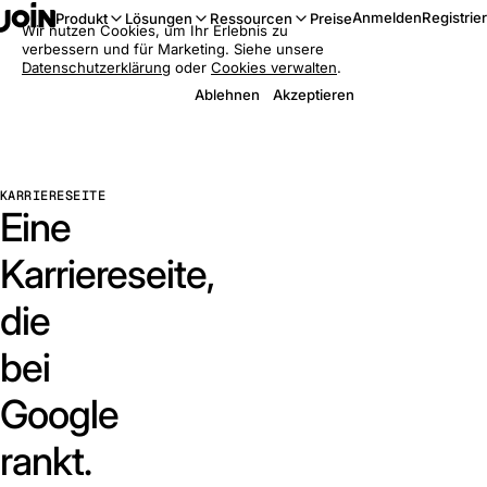
Anmelden
Registrie
Produkt
Lösungen
Ressourcen
Preise
Wir nutzen Cookies, um Ihr Erlebnis zu
verbessern und für Marketing. Siehe unsere
Datenschutzerklärung
oder
Cookies verwalten
.
Ablehnen
Akzeptieren
KARRIERESEITE
Eine
Karriereseite,
die
bei
Google
rankt.