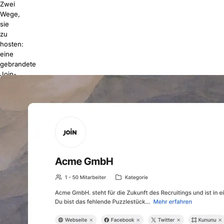
Zwei
Wege,
sie
zu
hosten:
eine
gebrandete
Join-
Seite
(in
Minuten
bereit,
ohne
Einrichtung)
oder
ein
einbettbares
Jobs-
Widget
für
Ihre
bestehende