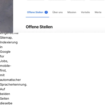
Website.
In
beiden
Fällen:
JobPosting-
Schema,
automatisch
eingereichte
Sitemap,
Indexierung
in
Google
for
Jobs,
mobile-
first,
mit
automatischer
Spracherkennung.
Auf
beiden
Seiten
dieselbe