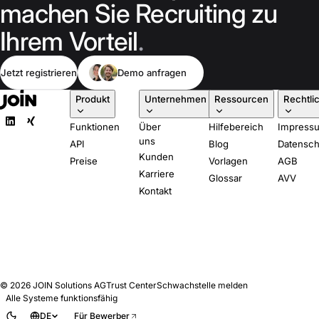
machen Sie Recruiting zu
Ihrem Vorteil
.
Jetzt registrieren
Demo anfragen
Produkt
Unternehmen
Ressourcen
Rechtli
Funktionen
Über
Hilfebereich
Impress
uns
API
Blog
Datensch
Kunden
Preise
Vorlagen
AGB
Karriere
Glossar
AVV
Kontakt
© 2026
JOIN Solutions AG
Trust Center
Schwachstelle melden
Alle Systeme funktionsfähig
DE
Für Bewerber