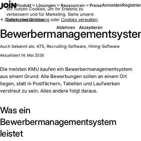
Anmelden
Registrie
Produkt
Lösungen
Ressourcen
Preise
Wir nutzen Cookies, um Ihr Erlebnis zu
verbessern und für Marketing. Siehe unsere
Zurück zum Glossar
Datenschutzerklärung
oder
Cookies verwalten
.
Ablehnen
Akzeptieren
Bewerbermanagementsyst
Auch bekannt als:
ATS, Recruiting-Software, Hiring-Software
Aktualisiert 14. Mai 2026
Die meisten KMU kaufen ein Bewerbermanagementsystem
aus einem Grund: Alle Bewerbungen sollen an einem Ort
liegen, statt in Postfächern, Tabellen und Laufwerken
verstreut zu sein. Alles andere folgt daraus.
Was ein
Bewerbermanagementsystem
leistet