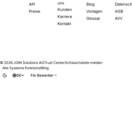
uns
API
Blog
Datensch
Kunden
Preise
Vorlagen
AGB
Karriere
Glossar
AVV
Kontakt
© 2026
JOIN Solutions AG
Trust Center
Schwachstelle melden
Alle Systeme funktionsfähig
DE
Für Bewerber